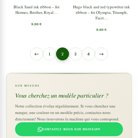
Black Sand ink ribbon – for
Hugo black and red typewriter ink
Hermes, Brother, Royal…
ribbon – for Olympia, Triumph,
Facit…
9,90
€
9,90
€
←
→
1
2
3
4
SUR MESURE
Vous cherchez un modèle particulier ?
Notre collection évolue régulièrement. Si vous cherchez une
marque, une couleur ou un modèle précis, contactez-nous
directement! Nous trouverons la machine qui vous correspond.
CONTACTEZ-NOUS SUR WHATSAPP