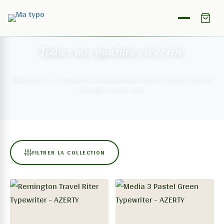
NOTRE COLLECTION
Toutes nos machines
à écrire
Chaque pièce est restaurée à la main dans notre atelier français,
prête à
reprendre vie chez vous.
FILTRER LA COLLECTION