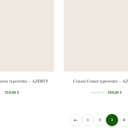
ssive typewriter – AZERTY
Consul Comet typewriter – 
250,00
€
350,00
€
290,00
€
←
1
2
3
4