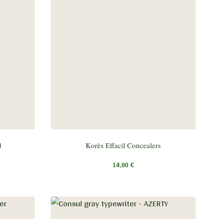
d
Korès Effacil Concealers
14,90
€