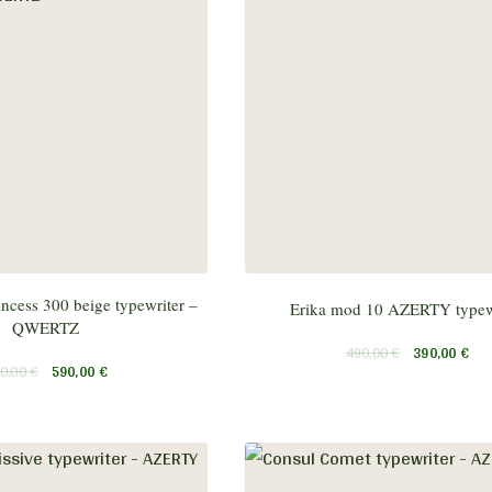
ncess 300 beige typewriter –
Erika mod 10 AZERTY typew
QWERTZ
490,00
€
390,00
€
0,00
€
590,00
€