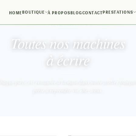
BOUTIQUE
PRESTATIONS
HOME
À PROPOS
BLOG
CONTACT
NOTRE COLLECTION
Toutes nos machines
à écrire
haque pièce est restaurée à la main dans notre atelier françai
prête à reprendre vie chez vous.