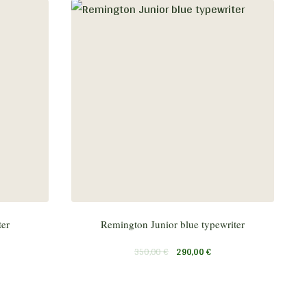
ter
Remington Junior blue typewriter
350,00
€
290,00
€