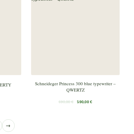
Schneideger Princess 300 blue typewriter –
AZERTY
QWERTZ
690,00
€
590,00
€
→