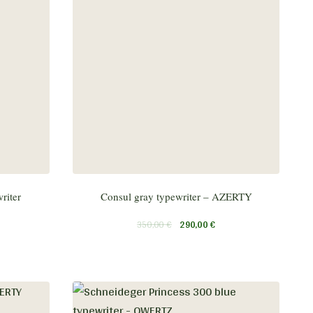
riter
Consul gray typewriter – AZERTY
350,00
€
290,00
€