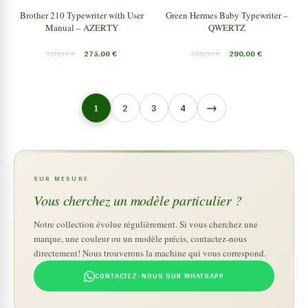
Brother 210 Typewriter with User
Green Hermes Baby Typewriter –
Manual – AZERTY
QWERTZ
320,00
€
275,00
€
350,00
€
290,00
€
→
1
2
3
4
SUR MESURE
Vous cherchez un modèle particulier ?
Notre collection évolue régulièrement. Si vous cherchez une
marque, une couleur ou un modèle précis, contactez-nous
directement! Nous trouverons la machine qui vous correspond.
CONTACTEZ-NOUS SUR WHATSAPP