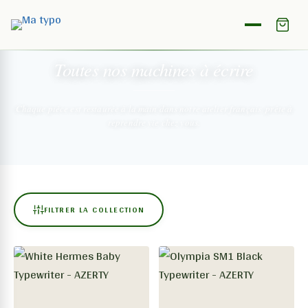
NOTRE COLLECTION
Toutes nos machines
à écrire
Chaque pièce est restaurée à la main dans notre atelier français,
prête à
reprendre vie chez vous.
FILTRER LA COLLECTION