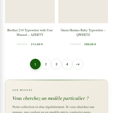
Brother 210 Typewriter with User
Green Hermes Baby Typewriter –
Manual – AZERTY
QWERTZ
320,00
€
275,00
€
350,00
€
290,00
€
→
1
2
3
4
SUR MESURE
Vous cherchez un modèle particulier ?
Notre collection évolue régulièrement. Si vous cherchez une
marque, une couleur ou un modèle précis, contactez-nous