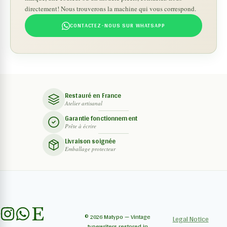
directement! Nous trouverons la machine qui vous correspond.
CONTACTEZ-NOUS SUR WHATSAPP
Restauré en France
Atelier artisanal
Garantie fonctionnement
Prête à écrire
Livraison soignée
Emballage protecteur
© 2026 Matypo — Vintage
Legal Notice
typewriters restored in