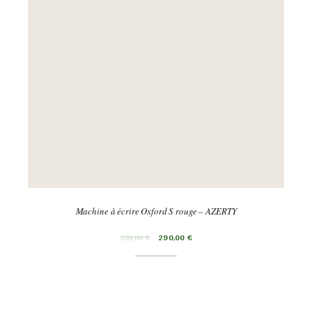
Machine à écrire Oxford S rouge – AZERTY
350,00
€
290,00
€