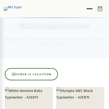
NOTRE COLLECTION
Toutes nos machines
à écrire
Chaque pièce est restaurée à la main dans notre atelier français,
prête à
reprendre vie chez vous.
FILTRER LA COLLECTION