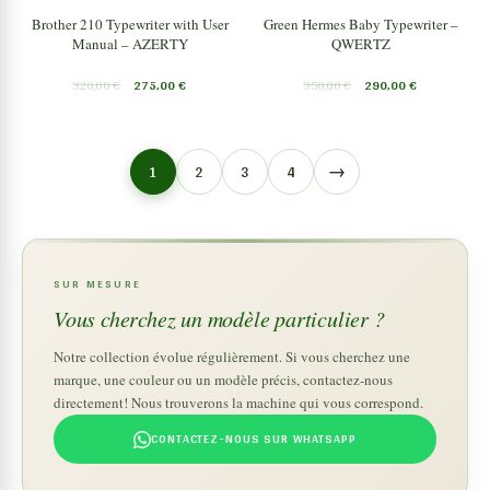
Brother 210 Typewriter with User
Green Hermes Baby Typewriter –
Manual – AZERTY
QWERTZ
320,00
€
275,00
€
350,00
€
290,00
€
→
1
2
3
4
SUR MESURE
Vous cherchez un modèle particulier ?
Notre collection évolue régulièrement. Si vous cherchez une
marque, une couleur ou un modèle précis, contactez-nous
directement! Nous trouverons la machine qui vous correspond.
CONTACTEZ-NOUS SUR WHATSAPP