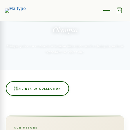
NOTRE COLLECTION
Olympia
Chaque pièce est restaurée à la main dans notre atelier français,
prête à
reprendre vie chez vous.
FILTRER LA COLLECTION
SUR MESURE