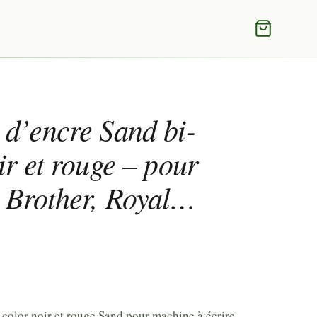
d’encre Sand bi-
ir et rouge – pour
 Brother, Royal…
color noir et rouge Sand pour machine à écrire