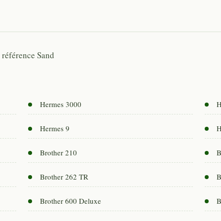
: référence Sand
Hermes 3000
H
Hermes 9
H
Brother 210
B
Brother 262 TR
B
Brother 600 Deluxe
B