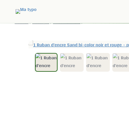
Accueil
/
Boutique
/
Ruban d'encre
/
1 Ruban d’encre Sand b