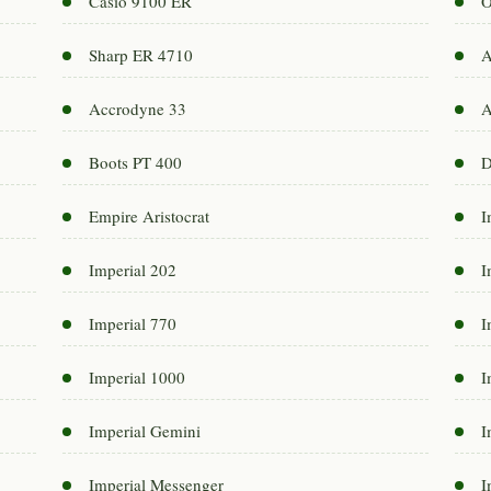
Casio 9100 ER
O
Sharp ER 4710
A
Accrodyne 33
A
Boots PT 400
D
Empire Aristocrat
I
Imperial 202
I
Imperial 770
I
Imperial 1000
I
Imperial Gemini
I
Imperial Messenger
I