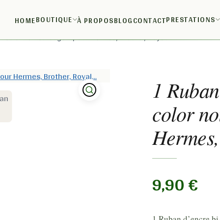
BOUTIQUE
PRESTATIONS
HOME
À PROPOS
BLOG
CONTACT
i-color noir et rouge – pour Hermes, Brother, Royal…
1 Ruban 
color no
Hermes,
9,90
€
1 Ruban d’encre bi-