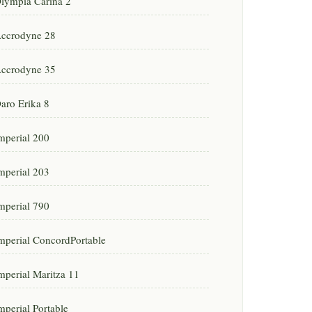
lympia Carina 2
ccrodyne 28
ccrodyne 35
aro Erika 8
mperial 200
mperial 203
mperial 790
mperial ConcordPortable
mperial Maritza 11
mperial Portable