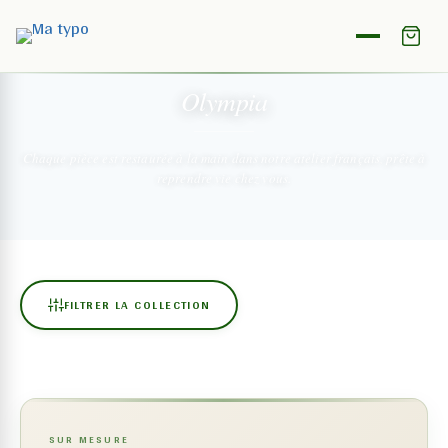
NOTRE COLLECTION
Olympia
Chaque pièce est restaurée à la main dans notre atelier français,
prête à
reprendre vie chez vous.
FILTRER LA COLLECTION
SUR MESURE