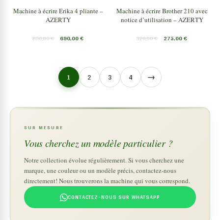
Machine à écrire Erika 4 pliante –
Machine à écrire Brother 210 avec
AZERTY
notice d’utilisation – AZERTY
850,00
€
690,00
€
320,00
€
275,00
€
→
1
2
3
4
SUR MESURE
Vous cherchez un modèle particulier ?
Notre collection évolue régulièrement. Si vous cherchez une
marque, une couleur ou un modèle précis, contactez-nous
directement! Nous trouverons la machine qui vous correspond.
CONTACTEZ-NOUS SUR WHATSAPP