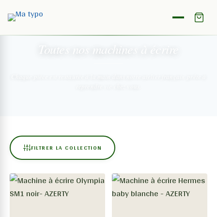
NOTRE COLLECTION
Toutes nos machines
à écrire
Chaque pièce est restaurée à la main dans notre atelier français,
prête à
reprendre vie chez vous.
FILTRER LA COLLECTION