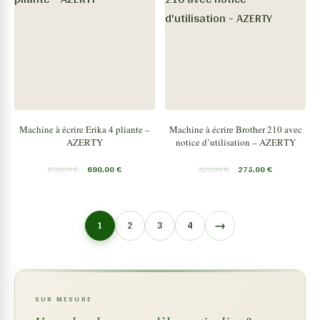
Machine à écrire Erika 4 pliante –
Machine à écrire Brother 210 avec
AZERTY
notice d’utilisation – AZERTY
850,00
€
690,00
€
320,00
€
275,00
€
→
1
2
3
4
SUR MESURE