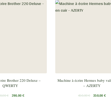
rire Brother 220 Deluxe –
Machine à écrire Hermes baby vali
QWERTY
– AZERTY
0,00
€
290,00
€
450,00
€
350,00
€