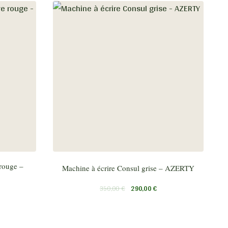
 rouge –
Machine à écrire Consul grise – AZERTY
350,00
€
290,00
€