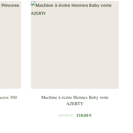
ncess 300
Machine à écrire Hermes Baby verte
AZERTY
380,00
€
310,00
€