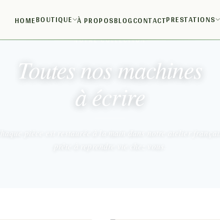
BOUTIQUE
PRESTATIONS
HOME
À PROPOS
BLOG
CONTACT
NOTRE COLLECTION
Toutes nos machines
à écrire
haque pièce est restaurée à la main dans notre atelier françai
prête à reprendre vie chez vous.