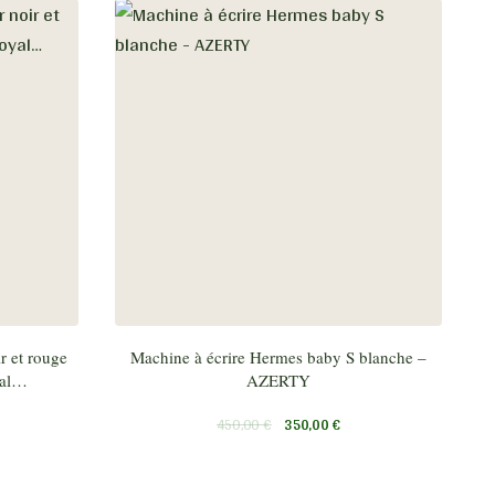
r et rouge
Machine à écrire Hermes baby S blanche –
yal…
AZERTY
450,00
€
350,00
€