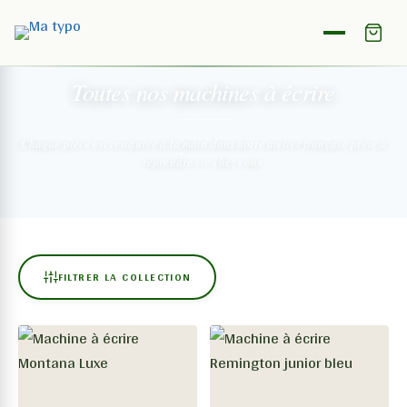
NOTRE COLLECTION
Toutes nos machines
à écrire
Chaque pièce est restaurée à la main dans notre atelier français,
prête à
reprendre vie chez vous.
FILTRER LA COLLECTION