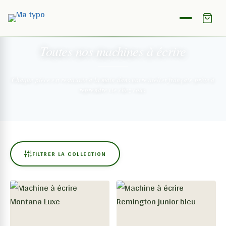
NOTRE COLLECTION
Toutes nos machines
à écrire
Chaque pièce est restaurée à la main dans notre atelier français,
prête à
reprendre vie chez vous.
FILTRER LA COLLECTION