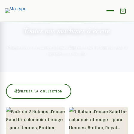
NOTRE COLLECTION
Toutes nos machines
à écrire
Chaque pièce est restaurée à la main dans notre atelier français,
prête à
reprendre vie chez vous.
FILTRER LA COLLECTION