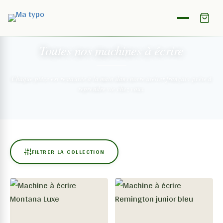
NOTRE COLLECTION
Toutes nos machines
à écrire
Chaque pièce est restaurée à la main dans notre atelier français,
prête à
reprendre vie chez vous.
FILTRER LA COLLECTION