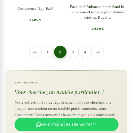
Pack de 6 Rubans d’encre Sand bi-
Correcteurs Tipp-Ex®
color noir et rouge – pour Hermes,
Brother, Royal…
14,90
€
34,90
€
←
→
1
2
3
4
SUR MESURE
Vous cherchez un modèle particulier ?
Notre collection évolue régulièrement. Si vous cherchez une
marque, une couleur ou un modèle précis, contactez-nous
directement! Nous trouverons la machine qui vous correspond.
CONTACTEZ-NOUS SUR WHATSAPP