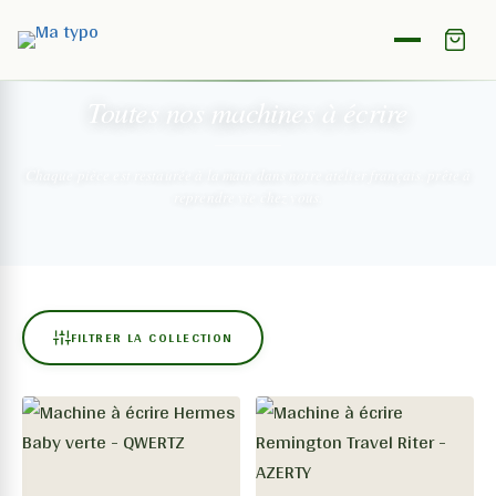
NOTRE COLLECTION
Toutes nos machines
à écrire
Chaque pièce est restaurée à la main dans notre atelier français,
prête à
reprendre vie chez vous.
FILTRER LA COLLECTION