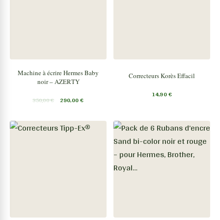
Machine à écrire Hermes Baby
Correcteurs Korès Effacil
noir – AZERTY
14,90
€
350,00
€
290,00
€