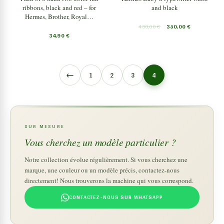
ribbons, black and red – for
and black
Hermes, Brother, Royal…
450,00
€
350,00
€
34,90
€
←
1
2
3
4
SUR MESURE
Vous cherchez un modèle particulier ?
Notre collection évolue régulièrement. Si vous cherchez une
marque, une couleur ou un modèle précis, contactez-nous
directement! Nous trouverons la machine qui vous correspond.
CONTACTEZ-NOUS SUR WHATSAPP