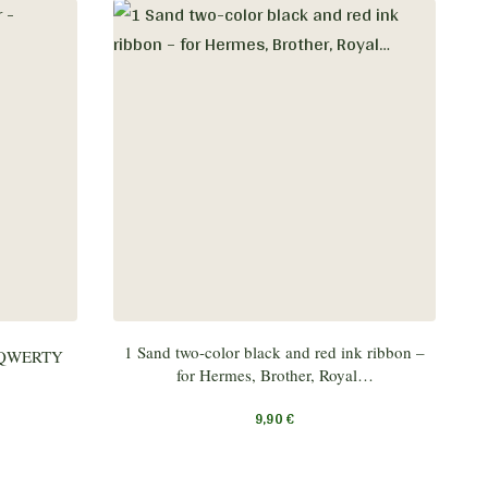
1 Sand two-color black and red ink ribbon –
 – QWERTY
for Hermes, Brother, Royal…
9,90
€