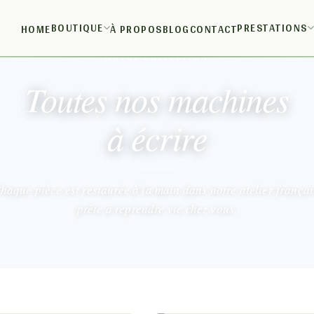
BOUTIQUE
PRESTATIONS
HOME
À PROPOS
BLOG
CONTACT
NOTRE COLLECTION
Toutes nos machines
à écrire
haque pièce est restaurée à la main dans notre atelier françai
prête à reprendre vie chez vous.