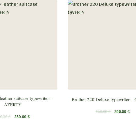
ather suitcase typewriter –
Brother 220 Deluxe typewriter
AZERTY
350,00
€
290,00
€
0,00
€
350,00
€