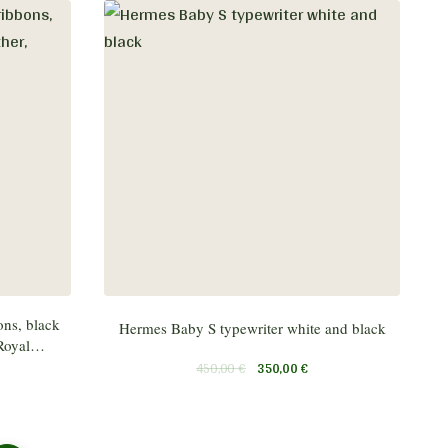
ons, black
Hermes Baby S typewriter white and black
 Royal…
450,00
€
350,00
€