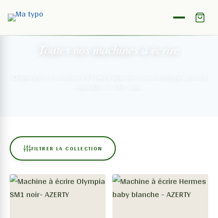
NOTRE COLLECTION
Toutes nos machines
à écrire
Chaque pièce est restaurée à la main dans notre atelier français,
prête à
reprendre vie chez vous.
FILTRER LA COLLECTION