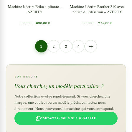
Machine à écrire Erika 4 pliante –
Machine à écrire Brother 210 avec
AZERTY
notice d’utilisation – AZERTY
850,00
€
690,00
€
320,00
€
275,00
€
→
1
2
3
4
SUR MESURE
Vous cherchez un modèle particulier ?
Notre collection évolue régulièrement. Si vous cherchez une
marque, une couleur ou un modèle précis, contactez-nous
directement! Nous trouverons la machine qui vous correspond.
CONTACTEZ-NOUS SUR WHATSAPP