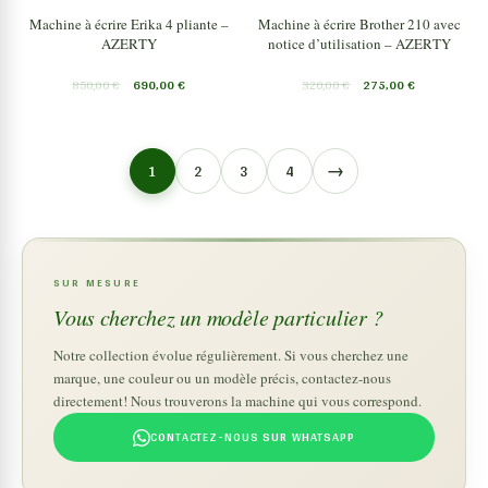
Machine à écrire Erika 4 pliante –
Machine à écrire Brother 210 avec
AZERTY
notice d’utilisation – AZERTY
850,00
€
690,00
€
320,00
€
275,00
€
→
1
2
3
4
SUR MESURE
Vous cherchez un modèle particulier ?
Notre collection évolue régulièrement. Si vous cherchez une
marque, une couleur ou un modèle précis, contactez-nous
directement! Nous trouverons la machine qui vous correspond.
CONTACTEZ-NOUS SUR WHATSAPP