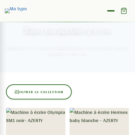
NOTRE COLLECTION
Toutes nos machines
à écrire
Chaque pièce est restaurée à la main dans notre atelier français,
prête à
reprendre vie chez vous.
FILTRER LA COLLECTION