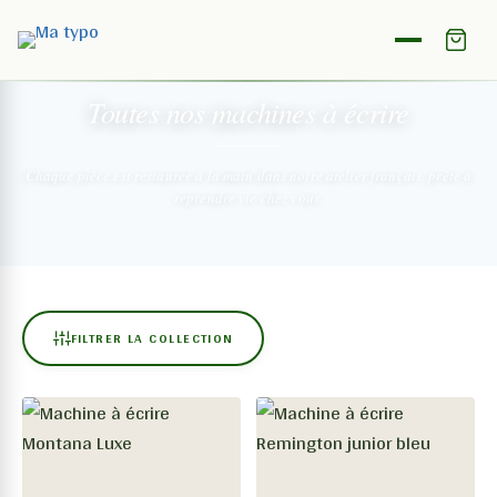
NOTRE COLLECTION
Toutes nos machines
à écrire
Chaque pièce est restaurée à la main dans notre atelier français,
prête à
reprendre vie chez vous.
FILTRER LA COLLECTION