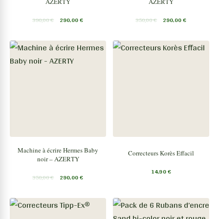
AZERTY
AZERTY
390,00
€
290,00
€
350,00
€
290,00
€
Machine à écrire Hermes Baby
Correcteurs Korès Effacil
noir – AZERTY
14,90
€
350,00
€
290,00
€