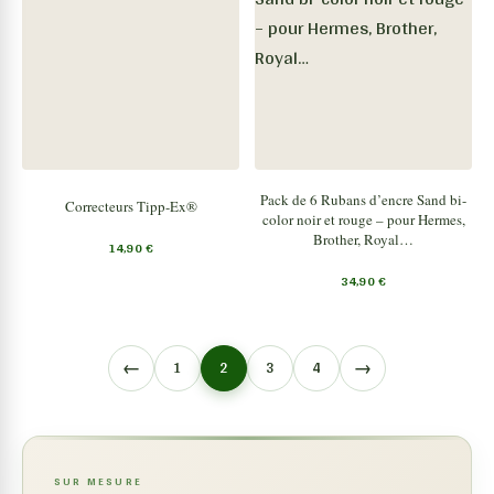
Pack de 6 Rubans d’encre Sand bi-
Correcteurs Tipp-Ex®
color noir et rouge – pour Hermes,
Brother, Royal…
14,90
€
34,90
€
←
→
1
2
3
4
SUR MESURE