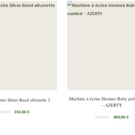
Machine à écrire Hermes Baby poli
ire Silver Reed silverette 2
– AZERTY
0,00
€
310,00
€
590,00
€
490,00
€