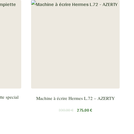
te special
Machine à écrire Hermes L.72 – AZERTY
330,00
€
275,00
€