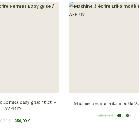
e Hermes Baby grise / bleu –
Machine à écrire Erika modèle 
AZERTY
590,00
€
490,00
€
0,00
€
350,00
€