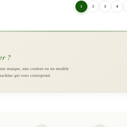
1
2
3
4
er ?
z une marque, une couleur ou un modèle
machine qui vous correspond.