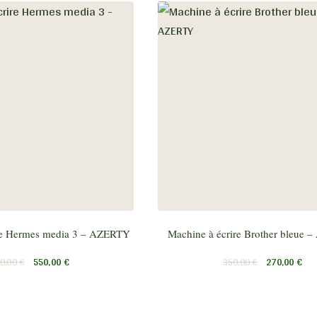
re Hermes media 3 – AZERTY
Machine à écrire Brother bleue
0,00
€
550,00
€
350,00
€
270,00
€