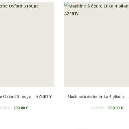
re Oxford S rouge – AZERTY
Machine à écrire Erika 4 pliante
0,00
€
290,00
€
850,00
€
690,00
€