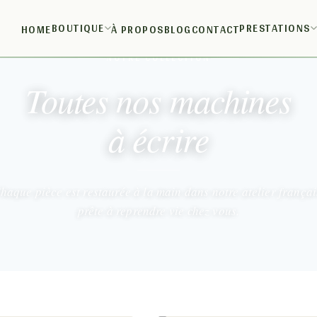
BOUTIQUE
PRESTATIONS
HOME
À PROPOS
BLOG
CONTACT
NOTRE COLLECTION
Toutes nos machines
à écrire
haque pièce est restaurée à la main dans notre atelier françai
prête à reprendre vie chez vous.