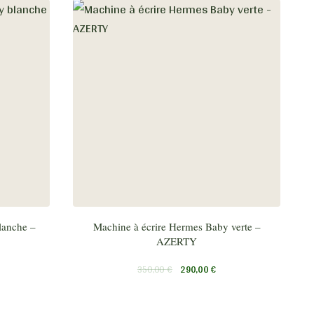
lanche –
Machine à écrire Hermes Baby verte –
AZERTY
350,00
€
290,00
€