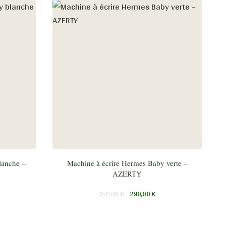
lanche –
Machine à écrire Hermes Baby verte –
AZERTY
350,00
€
290,00
€