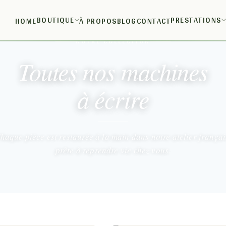
BOUTIQUE
PRESTATIONS
HOME
À PROPOS
BLOG
CONTACT
NOTRE COLLECTION
Toutes nos machines
à écrire
haque pièce est restaurée à la main dans notre atelier françai
prête à reprendre vie chez vous.