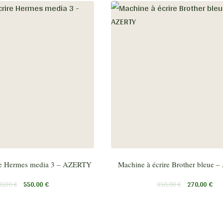
re Hermes media 3 – AZERTY
Machine à écrire Brother bleue
0,00
€
550,00
€
350,00
€
270,00
€