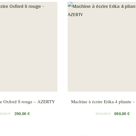
re Oxford S rouge – AZERTY
Machine à écrire Erika 4 pliante
0,00
€
290,00
€
850,00
€
690,00
€