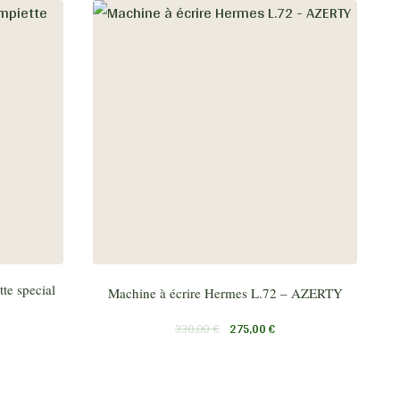
te special
Machine à écrire Hermes L.72 – AZERTY
330,00
€
275,00
€