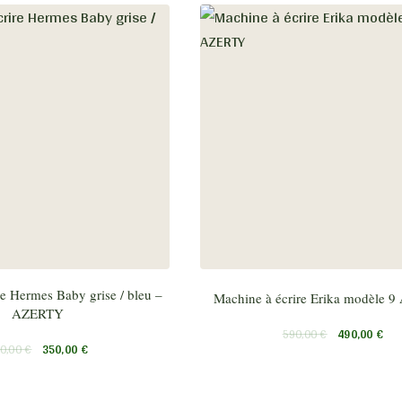
e Hermes Baby grise / bleu –
Machine à écrire Erika modèle 
AZERTY
590,00
€
490,00
€
0,00
€
350,00
€