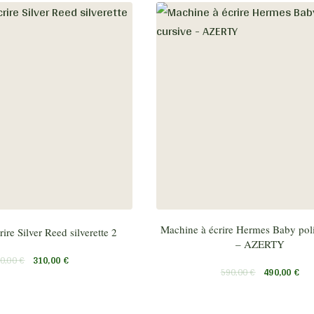
Machine à écrire Hermes Baby poli
ire Silver Reed silverette 2
– AZERTY
0,00
€
310,00
€
590,00
€
490,00
€