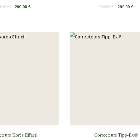
0,00
€
290,00
€
350,00
€
290,00
€
cteurs Korès Effacil
Correcteurs Tipp-Ex®