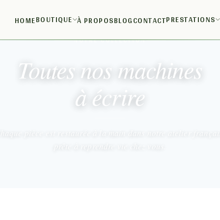
BOUTIQUE
PRESTATIONS
HOME
À PROPOS
BLOG
CONTACT
NOTRE COLLECTION
Toutes nos machines
à écrire
haque pièce est restaurée à la main dans notre atelier françai
prête à reprendre vie chez vous.