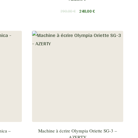
290,00
€
240,00
€
nica –
Machine à écrire Olympia Oriette SG-3 –
AZERTY