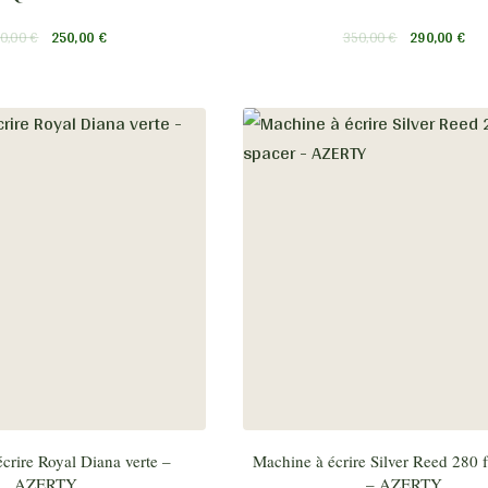
0,00
€
250,00
€
350,00
€
290,00
€
crire Royal Diana verte –
Machine à écrire Silver Reed 280 f
AZERTY
– AZERTY