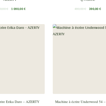
90,00
€
1 090,00
€
490,00
€
390,00
€
rire Erika Daro – AZERTY
Machine à écrire Underwood 54