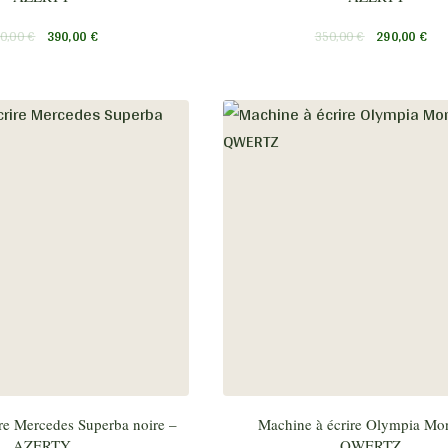
0,00
€
390,00
€
350,00
€
290,00
€
re Mercedes Superba noire –
Machine à écrire Olympia Mo
AZERTY
QWERTZ