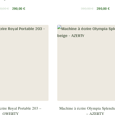
0,00
€
290,00
€
390,00
€
290,00
€
rire Royal Portable 203 –
Machine à écrire Olympia Splendi
QWERTY
– AZERTY