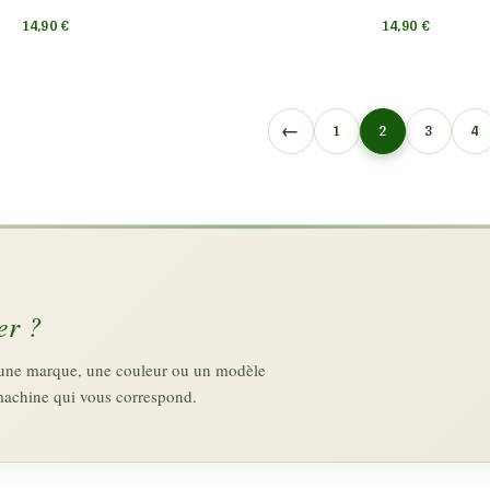
14,90
€
14,90
€
←
1
2
3
4
er ?
z une marque, une couleur ou un modèle
machine qui vous correspond.