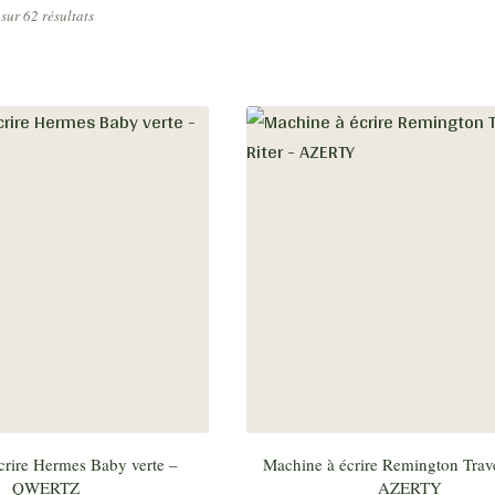
sur 62 résultats
crire Hermes Baby verte –
Machine à écrire Remington Trave
QWERTZ
AZERTY