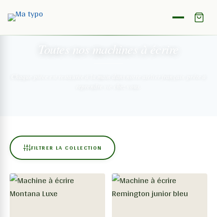
NOTRE COLLECTION
Toutes nos machines
à écrire
Chaque pièce est restaurée à la main dans notre atelier français,
prête à
reprendre vie chez vous.
FILTRER LA COLLECTION