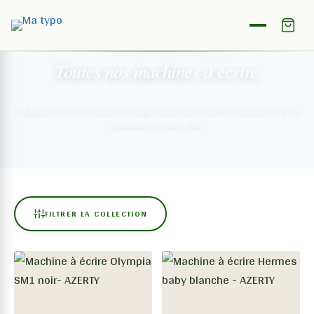
NOTRE COLLECTION
Toutes nos machines
à écrire
Chaque pièce est restaurée à la main dans notre atelier français,
prête à
reprendre vie chez vous.
FILTRER LA COLLECTION