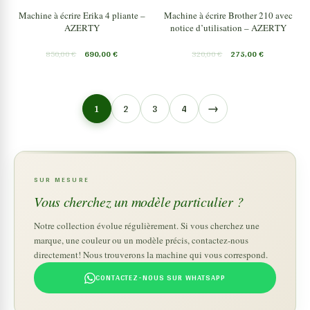
Machine à écrire Erika 4 pliante –
Machine à écrire Brother 210 avec
AZERTY
notice d’utilisation – AZERTY
850,00
€
690,00
€
320,00
€
275,00
€
→
1
2
3
4
SUR MESURE
Vous cherchez un modèle particulier ?
Notre collection évolue régulièrement. Si vous cherchez une
marque, une couleur ou un modèle précis, contactez-nous
directement! Nous trouverons la machine qui vous correspond.
CONTACTEZ-NOUS SUR WHATSAPP