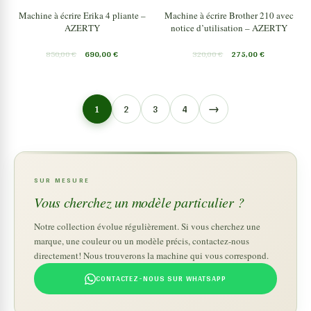
Machine à écrire Erika 4 pliante –
Machine à écrire Brother 210 avec
AZERTY
notice d’utilisation – AZERTY
850,00
€
690,00
€
320,00
€
275,00
€
→
1
2
3
4
SUR MESURE
Vous cherchez un modèle particulier ?
Notre collection évolue régulièrement. Si vous cherchez une
marque, une couleur ou un modèle précis, contactez-nous
directement! Nous trouverons la machine qui vous correspond.
CONTACTEZ-NOUS SUR WHATSAPP