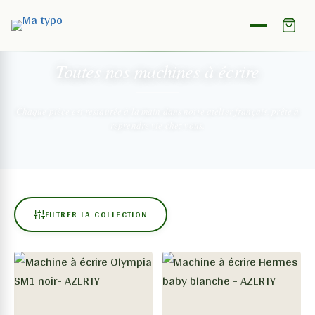
NOTRE COLLECTION
Toutes nos machines
à écrire
Chaque pièce est restaurée à la main dans notre atelier français,
prête à
reprendre vie chez vous.
FILTRER LA COLLECTION